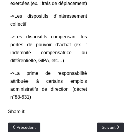
exercées (ex. : frais de déplacement)
->Les dispositifs d’intéressement
collectif
->Les dispositifs compensant les
pertes de pouvoir d’achat (ex. :
indemnité compensatrice ou
différentielle, GIPA, etc…)
->La prime de responsabilité
attribuée à certains emplois
administratifs de direction (décret
n°88-631)
Share it:
Article précédent : Les grands principes
Article suivant : 
Précédent
Suivant