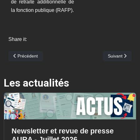
de retraite additionnelle de
la fonction publique (RAFP).
Share it:
Article précédent : Autorisations Spéciales d'Absence (ASA)
Article suivant :
Précédent
Suivant
Les actualités
Newsletter et revue de presse
AURA - Juillet 2026